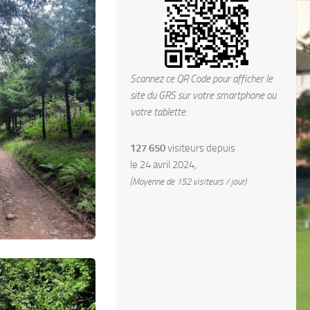
Scannez ce QR Code pour afficher le
site du GRS sur votre smartphone ou
votre tablette.
127 650
visiteurs depuis
le 24 avril 2024,
(Moyenne de 152 visiteurs / jour)