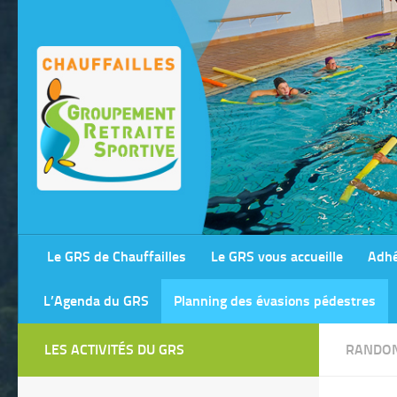
Skip to content
Le GRS de Chauffailles
Le GRS vous accueille
Adhé
L’Agenda du GRS
Planning des évasions pédestres
LES ACTIVITÉS DU GRS
RANDON