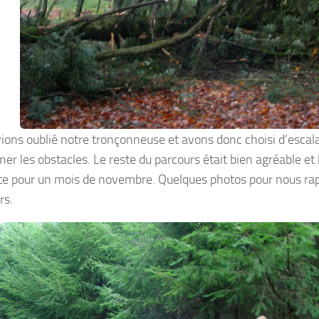
ions oublié notre tronçonneuse et avons donc choisi d’escala
ner les obstacles. Le reste du parcours était bien agréable et
e pour un mois de novembre. Quelques photos pour nous rap
rs.