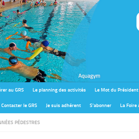
rer au GRS
Le planning des activités
Le Mot du Président
Contacter le GRS
Je suis adhérent
S’abonner
La Foire
NÉES PÉDESTRES