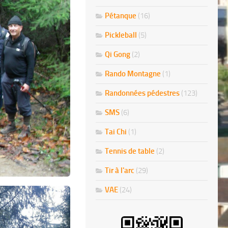
Pétanque
(16)
Pickleball
(5)
Qi Gong
(2)
Rando Montagne
(1)
Randonnées pédestres
(123)
SMS
(6)
Tai Chi
(1)
Tennis de table
(2)
Tir à l'arc
(29)
VAE
(24)