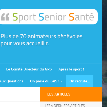
Le Comité Directeur du GRS
Après le sport !
 Aux Questions
On parle du GRS !
On recrute…
LES ARTICLES
LES 5 DERNIERS ARTICLES :