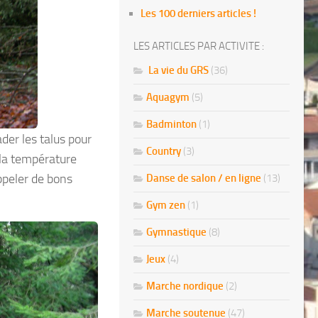
Les 100 derniers articles !
LES ARTICLES PAR ACTIVITE :
La vie du GRS
(36)
Aquagym
(5)
Badminton
(1)
der les talus pour
Country
(3)
 la température
peler de bons
Danse de salon / en ligne
(13)
Gym zen
(1)
Gymnastique
(8)
Jeux
(4)
Marche nordique
(2)
Marche soutenue
(47)