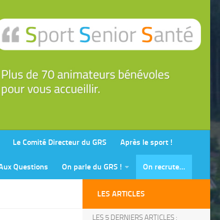
Le Comité Directeur du GRS
Après le sport !
 Aux Questions
On parle du GRS !
On recrute…
LES ARTICLES
LES 5 DERNIERS ARTICLES :