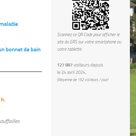
 maladie
Scannez ce QR Code pour afficher le
site du GRS sur votre smartphone ou
 un bonnet de bain
votre tablette.
127 887
visiteurs depuis
le 24 avril 2024,
(Moyenne de 152 visiteurs / jour)
 h.
auffailles