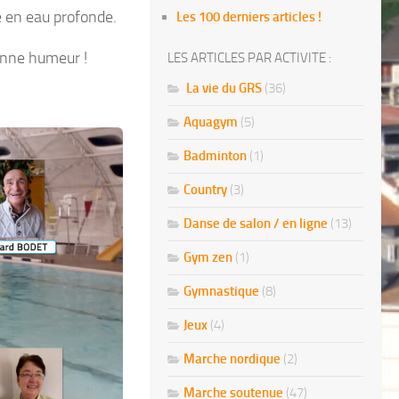
re en eau profonde.
Les 100 derniers articles !
bonne humeur !
LES ARTICLES PAR ACTIVITE :
La vie du GRS
(36)
Aquagym
(5)
Badminton
(1)
Country
(3)
Danse de salon / en ligne
(13)
Gym zen
(1)
Gymnastique
(8)
Jeux
(4)
Marche nordique
(2)
Marche soutenue
(47)