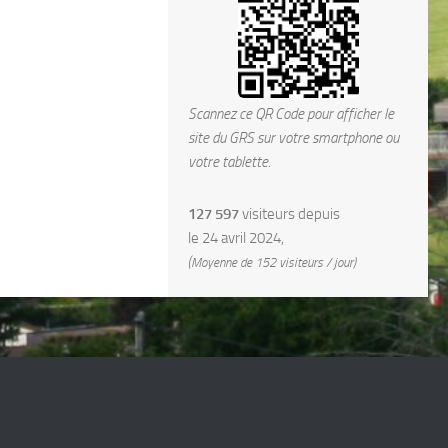
Scannez ce QR Code pour afficher le
site du GRS sur votre smartphone ou
votre tablette.
127 597
visiteurs depuis
le 24 avril 2024,
(Moyenne de 152 visiteurs / jour)