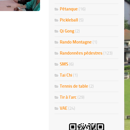
Pétanque
(16)
Pickleball
(5)
Qi Gong
(2)
Rando Montagne
(1)
Randonnées pédestres
(123)
SMS
(6)
Tai Chi
(1)
Tennis de table
(2)
Tir à l'arc
(29)
VAE
(24)