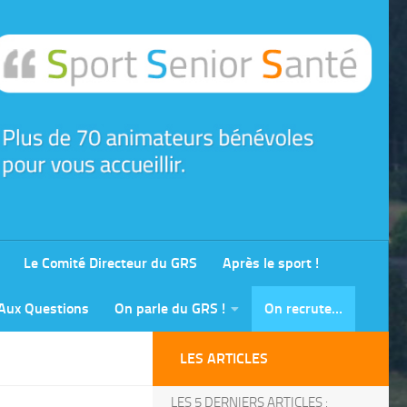
Le Comité Directeur du GRS
Après le sport !
 Aux Questions
On parle du GRS !
On recrute…
LES ARTICLES
LES 5 DERNIERS ARTICLES :