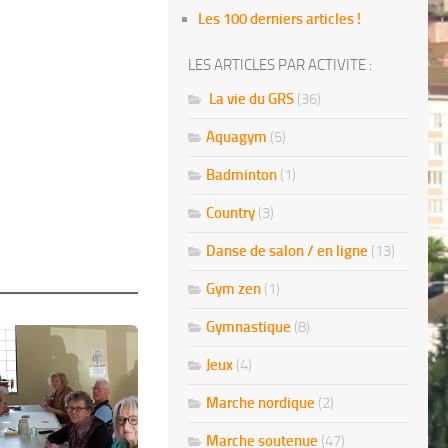
Les 100 derniers articles !
LES ARTICLES PAR ACTIVITE :
La vie du GRS
(36)
Aquagym
(5)
Badminton
(1)
Country
(3)
Danse de salon / en ligne
(13)
Gym zen
(1)
Gymnastique
(8)
Jeux
(4)
Marche nordique
(2)
Marche soutenue
(47)