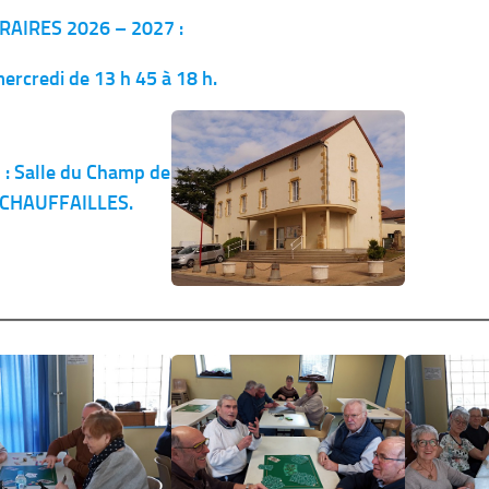
ORAIRES
2026 – 2027
:
mercredi de 13 h 45 à 18 h.
 : Salle du Champ de
à CHAUFFAILLES.