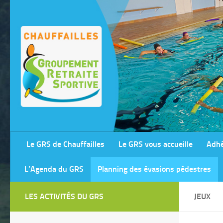
Skip to content
Le GRS de Chauffailles
Le GRS vous accueille
Adhé
L’Agenda du GRS
Planning des évasions pédestres
LES ACTIVITÉS DU GRS
JEUX