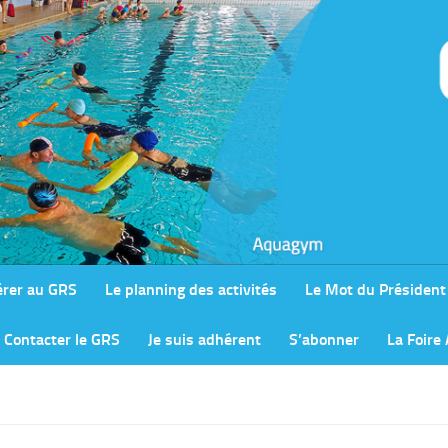
rer au GRS
Le planning des activités
Le Mot du Président
Contacter le GRS
Je suis adhérent
S’abonner
La Foire