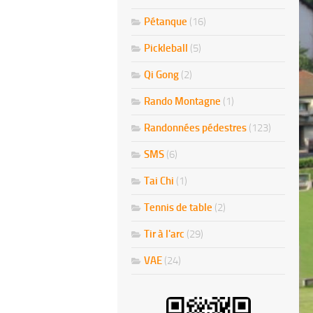
Pétanque
(16)
Pickleball
(5)
Qi Gong
(2)
Rando Montagne
(1)
Randonnées pédestres
(123)
SMS
(6)
Tai Chi
(1)
Tennis de table
(2)
Tir à l'arc
(29)
VAE
(24)