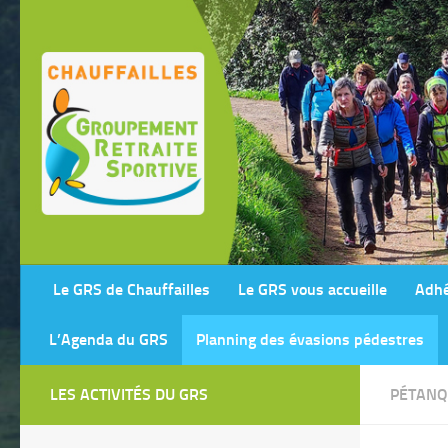
Skip to content
Le GRS de Chauffailles
Le GRS vous accueille
Adhé
L’Agenda du GRS
Planning des évasions pédestres
LES ACTIVITÉS DU GRS
PÉTANQ