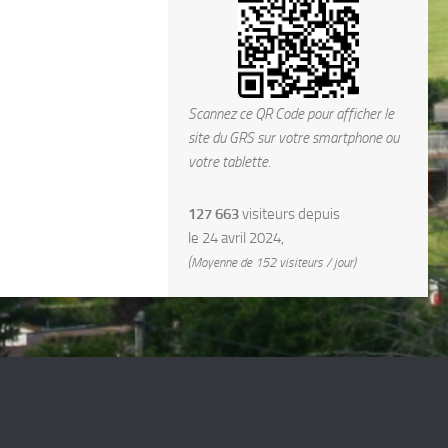
Scannez ce QR Code pour afficher le
site du GRS sur votre smartphone ou
votre tablette.
127 663
visiteurs depuis
le 24 avril 2024,
(Moyenne de 152 visiteurs / jour)