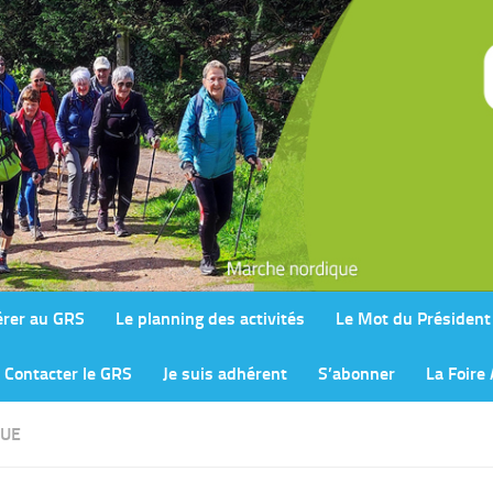
rer au GRS
Le planning des activités
Le Mot du Président
Contacter le GRS
Je suis adhérent
S’abonner
La Foire
UE