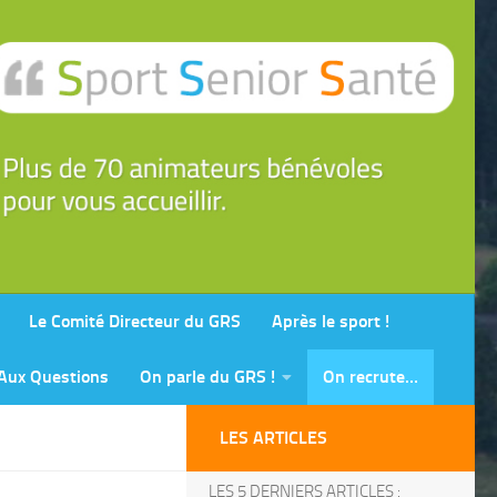
Le Comité Directeur du GRS
Après le sport !
 Aux Questions
On parle du GRS !
On recrute…
LES ARTICLES
LES 5 DERNIERS ARTICLES :