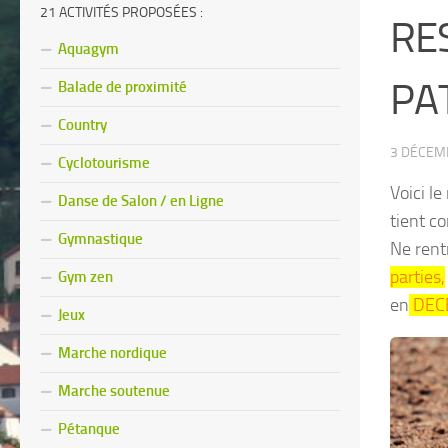
21 ACTIVITÉS PROPOSÉES :
RE
Aquagym
PAT
Balade de proximité
Country
3 DÉCEM
Cyclotourisme
Voici le
Danse de Salon / en Ligne
tient c
Gymnastique
Ne rent
parties,
Gym zen
en
DEC
Jeux
Marche nordique
Marche soutenue
Pétanque