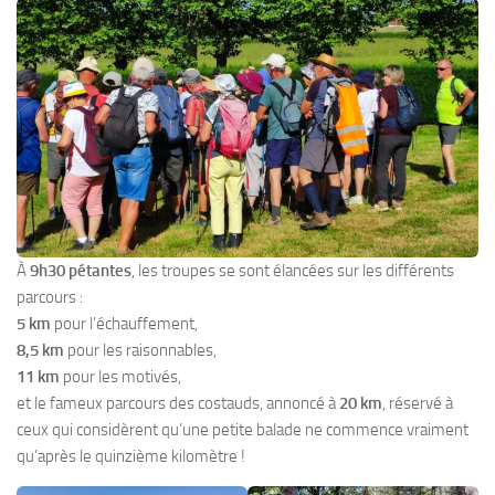
À
9h30 pétantes
, les troupes se sont élancées sur les différents
parcours :
5 km
pour l’échauffement,
8,5 km
pour les raisonnables,
11 km
pour les motivés,
et le fameux parcours des costauds, annoncé à
20 km
, réservé à
ceux qui considèrent qu’une petite balade ne commence vraiment
qu’après le quinzième kilomètre !